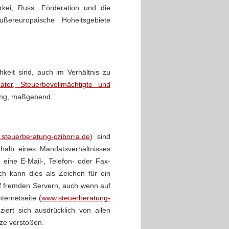
kei, Russ. Förderation und die
ßereuropäische Hoheitsgebiete
keit sind, auch im Verhältnis zu
ater, Steuerbevollmächtigte und
sung, maßgebend.
steuerberatung-cziborra.de
) sind
rhalb eines Mandatsverhältnisses
 eine E-Mail-, Telefon- oder Fax-
ch kann dies als Zeichen für ein
f fremden Servern, auch wenn auf
ternetseite (
www.steuerberatung-
iert sich ausdrücklich von allen
tze verstoßen.