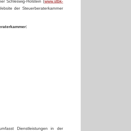
er Schleswig-Holstein (
www.stbk-
 Website der Steuerberaterkammer
beraterkammer:
mfasst Dienstleistungen in der