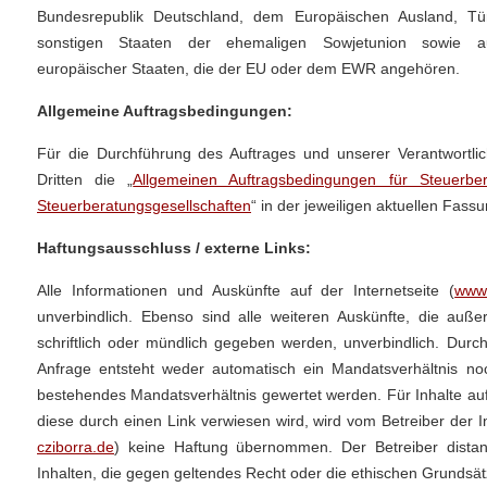
Bundesrepublik Deutschland, dem Europäischen Ausland, Tür
sonstigen Staaten der ehemaligen Sowjetunion sowie au
europäischer Staaten, die der EU oder dem EWR angehören.
Allgemeine Auftragsbedingungen:
Für die Durchführung des Auftrages und unserer Verantwortlich
Dritten die „
Allgemeinen Auftragsbedingungen für Steuerber
Steuerberatungsgesellschaften
“ in der jeweiligen aktuellen Fas
Haftungsausschluss / externe Links:
Alle Informationen und Auskünfte auf der Internetseite (
www.
unverbindlich. Ebenso sind alle weiteren Auskünfte, die auße
schriftlich oder mündlich gegeben werden, unverbindlich. Durch
Anfrage entsteht weder automatisch ein Mandatsverhältnis no
bestehendes Mandatsverhältnis gewertet werden. Für Inhalte au
diese durch einen Link verwiesen wird, wird vom Betreiber der In
cziborra.de
) keine Haftung übernommen. Der Betreiber distanz
Inhalten, die gegen geltendes Recht oder die ethischen Grundsä