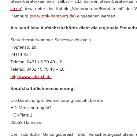
Steuerberaterkammern selbst – z.B. bei der Steuerberaterkamm
sh.de
) bzw. unter der Rubrik „Steuerberater/Berufsrecht“ der
Hamburg (
www.stbk-hamburg.de
) eingesehen werden.
Als berufliche Aufsichtsbehörde dient die regionale Steuer
Steuerberaterkammer Schleswig-Holstein
Hopfenstr. 2d
24114 Kiel
Telefon: 0431 / 5 70 49 – 0
Telefax: 0431 / 5 70 49 – 10
http://www.stbk-sh.de
Berufshaftpflichtversicherung:
Die Berufshaftplichtversicherung besteht bei der
HDI Versicherung AG
HDI-Platz 1
30659 Hannover
Der räumliche Geltungsbereich des Versicherungsschutzes u